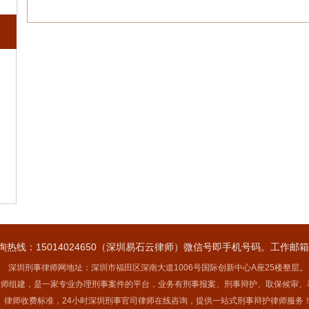
5
线：15014024650（深圳易石云律师）微信号即手机号码。工作邮箱：150
深圳刑事律师网地址：深圳市福田区深南大道1006号国际创新中心A座25楼整层。
律师组建，是一家专业办理刑事案件的平台，业务有刑事报案、刑事辩护、取保候审、
律师收费标准，24小时深圳刑事官司律师在线咨询，提供一站式刑事辩护律师服务